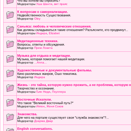
Что вы хотели бы спросить?
Модераторы
Уша Шанти
,
вит праяс
К вопросам о самореализации.
Недвойственность Существования.
Модератор
Oley
Саньяса: любовь и человеческие отношения.
Как должны складываться такие отношения? Разъясните, кто продвинут...
Модераторы
Индира
,
Elizabet
Медитационные техники.
Вопросы, ответы и обсуждения.
Модератор
Прем Локита
Музыка для отдыха и медитации.
Музыка, которая помогает нашей медитации.
Модератор
...Anna...
Художественные и документальные фильмы.
Кино различных жанров, Ошо тематика.
Модератор
Индира
Жизнь - это тайна, которую нужно прожить, а не проблема, которую 
Творчество и осознание.
Модераторы
Гьян Ниди
,
Пхуллера
Восточные Искатели.
Что такое "Великий восточный путь?"
Модераторы
Иппон
,
Женя Соков
Знакомства.
Для чего на портале существует своя "служба знакомств"?...
Модератор
Дхарма Двар
English conversations.