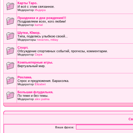
Карты Таро.
И всё с этим связанное.
Модератор
Индира
Праздники и дни рождения!!!
Поздравляем всех, кого любим!
Модератор
kamal
Шутки, Юмор.
Типа, поделись улыбкою своей...
Модераторы
тинатин
,
mitiay
Cпорт.
Обсуждение спортивных событий, прогнозы, комментарии.
Модератор
Серж
Компьютерные игры.
Виртуальный мир.
Реклама.
Спрос и предложения. Барахолка.
Модератор
Elizabet
Большая флудильня.
По теме и без темы.
Модератор
alex palma
Св