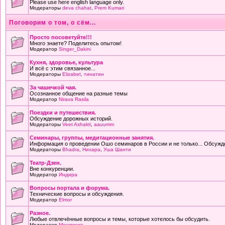
Please use here english language only.
Модераторы
deva chahat
,
Prem Kumari
Поговорим о том, о сём...
Просто посоветуйте!!!
Много знаете? Поделитесь опытом!
Модератор
Singer_Dakini
Кухня, здоровье, культура
И всё с этим связанное...
Модераторы
Elizabet
,
тинатин
За чашечкой чая.
Осознанное общение на разные темы
Модератор
Nirava Rasila
Поездки и путешествия.
Обсуждение дорожных историй.
Модераторы
Veet Ashakti
,
aauumm
Семинары, группы, медитационные занятия.
Информация о проведении Ошо семинаров в России и не только... Обсужд
Модераторы
Bhadra
,
Нихара
,
Уша Шанти
Театр-Дзен.
Вне конкуренции.
Модератор
Индира
Вопросы портала и форума.
Технические вопросы и обсуждения.
Модератор
Elmor
Разное.
Любые отвлечённые вопросы и темы, которые хотелось бы обсудить.
Модератор
Москвичка