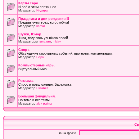
Карты Таро.
И всё с этим связанное.
Модератор
Индира
Праздники и дни рождения!!!
Поздравляем всех, кого любим!
Модератор
kamal
Шутки, Юмор.
Типа, поделись улыбкою своей...
Модераторы
тинатин
,
mitiay
Cпорт.
Обсуждение спортивных событий, прогнозы, комментарии.
Модератор
Серж
Компьютерные игры.
Виртуальный мир.
Реклама.
Спрос и предложения. Барахолка.
Модератор
Elizabet
Большая флудильня.
По теме и без темы.
Модератор
alex palma
Св