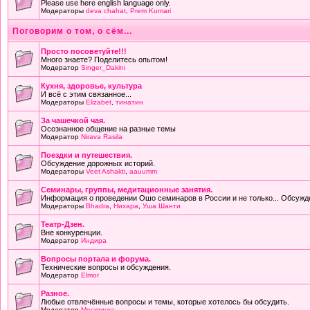
Please use here english language only.
Модераторы
deva chahat
,
Prem Kumari
Поговорим о том, о сём...
Просто посоветуйте!!!
Много знаете? Поделитесь опытом!
Модератор
Singer_Dakini
Кухня, здоровье, культура
И всё с этим связанное...
Модераторы
Elizabet
,
тинатин
За чашечкой чая.
Осознанное общение на разные темы
Модератор
Nirava Rasila
Поездки и путешествия.
Обсуждение дорожных историй.
Модераторы
Veet Ashakti
,
aauumm
Семинары, группы, медитационные занятия.
Информация о проведении Ошо семинаров в России и не только... Обсужд
Модераторы
Bhadra
,
Нихара
,
Уша Шанти
Театр-Дзен.
Вне конкуренции.
Модератор
Индира
Вопросы портала и форума.
Технические вопросы и обсуждения.
Модератор
Elmor
Разное.
Любые отвлечённые вопросы и темы, которые хотелось бы обсудить.
Модератор
Москвичка