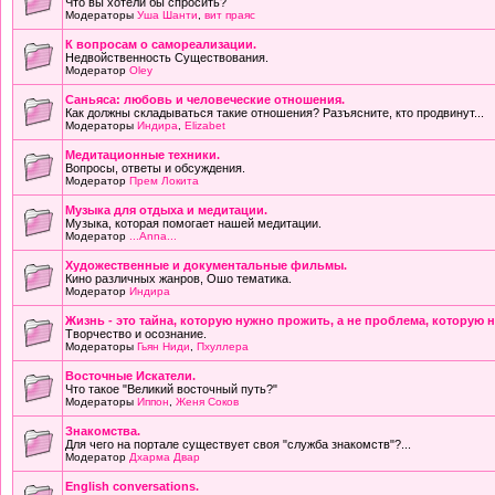
Что вы хотели бы спросить?
Модераторы
Уша Шанти
,
вит праяс
К вопросам о самореализации.
Недвойственность Существования.
Модератор
Oley
Саньяса: любовь и человеческие отношения.
Как должны складываться такие отношения? Разъясните, кто продвинут...
Модераторы
Индира
,
Elizabet
Медитационные техники.
Вопросы, ответы и обсуждения.
Модератор
Прем Локита
Музыка для отдыха и медитации.
Музыка, которая помогает нашей медитации.
Модератор
...Anna...
Художественные и документальные фильмы.
Кино различных жанров, Ошо тематика.
Модератор
Индира
Жизнь - это тайна, которую нужно прожить, а не проблема, которую 
Творчество и осознание.
Модераторы
Гьян Ниди
,
Пхуллера
Восточные Искатели.
Что такое "Великий восточный путь?"
Модераторы
Иппон
,
Женя Соков
Знакомства.
Для чего на портале существует своя "служба знакомств"?...
Модератор
Дхарма Двар
English conversations.