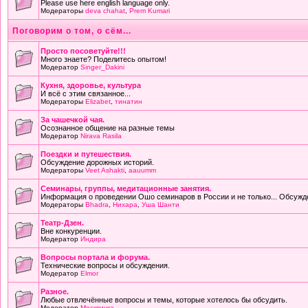
Please use here english language only.
Модераторы
deva chahat
,
Prem Kumari
Поговорим о том, о сём...
Просто посоветуйте!!!
Много знаете? Поделитесь опытом!
Модератор
Singer_Dakini
Кухня, здоровье, культура
И всё с этим связанное...
Модераторы
Elizabet
,
тинатин
За чашечкой чая.
Осознанное общение на разные темы
Модератор
Nirava Rasila
Поездки и путешествия.
Обсуждение дорожных историй.
Модераторы
Veet Ashakti
,
aauumm
Семинары, группы, медитационные занятия.
Информация о проведении Ошо семинаров в России и не только... Обсужд
Модераторы
Bhadra
,
Нихара
,
Уша Шанти
Театр-Дзен.
Вне конкуренции.
Модератор
Индира
Вопросы портала и форума.
Технические вопросы и обсуждения.
Модератор
Elmor
Разное.
Любые отвлечённые вопросы и темы, которые хотелось бы обсудить.
Модератор
Москвичка