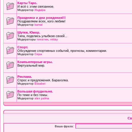
Карты Таро.
И всё с этим связанное.
Модератор
Индира
Праздники и дни рождения!!!
Поздравляем всех, кого любим!
Модератор
kamal
Шутки, Юмор.
Типа, поделись улыбкою своей...
Модераторы
тинатин
,
mitiay
Cпорт.
Обсуждение спортивных событий, прогнозы, комментарии.
Модератор
Серж
Компьютерные игры.
Виртуальный мир.
Реклама.
Спрос и предложения. Барахолка.
Модератор
Elizabet
Большая флудильня.
По теме и без темы.
Модератор
alex palma
Св