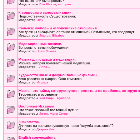
Что вы хотели бы спросить?
Модераторы
Уша Шанти
,
вит праяс
К вопросам о самореализации.
Недвойственность Существования.
Модератор
Oley
Саньяса: любовь и человеческие отношения.
Как должны складываться такие отношения? Разъясните, кто продвинут...
Модераторы
Индира
,
Elizabet
Медитационные техники.
Вопросы, ответы и обсуждения.
Модератор
Прем Локита
Музыка для отдыха и медитации.
Музыка, которая помогает нашей медитации.
Модератор
...Anna...
Художественные и документальные фильмы.
Кино различных жанров, Ошо тематика.
Модератор
Индира
Жизнь - это тайна, которую нужно прожить, а не проблема, которую 
Творчество и осознание.
Модераторы
Гьян Ниди
,
Пхуллера
Восточные Искатели.
Что такое "Великий восточный путь?"
Модераторы
Иппон
,
Женя Соков
Знакомства.
Для чего на портале существует своя "служба знакомств"?...
Модератор
Дхарма Двар
English conversations.