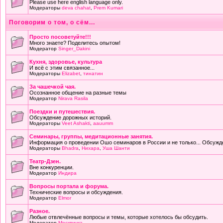
Please use here english language only.
Модераторы
deva chahat
,
Prem Kumari
Поговорим о том, о сём...
Просто посоветуйте!!!
Много знаете? Поделитесь опытом!
Модератор
Singer_Dakini
Кухня, здоровье, культура
И всё с этим связанное...
Модераторы
Elizabet
,
тинатин
За чашечкой чая.
Осознанное общение на разные темы
Модератор
Nirava Rasila
Поездки и путешествия.
Обсуждение дорожных историй.
Модераторы
Veet Ashakti
,
aauumm
Семинары, группы, медитационные занятия.
Информация о проведении Ошо семинаров в России и не только... Обсужд
Модераторы
Bhadra
,
Нихара
,
Уша Шанти
Театр-Дзен.
Вне конкуренции.
Модератор
Индира
Вопросы портала и форума.
Технические вопросы и обсуждения.
Модератор
Elmor
Разное.
Любые отвлечённые вопросы и темы, которые хотелось бы обсудить.
Модератор
Москвичка