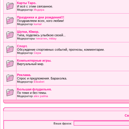
Карты Таро.
И всё с этим связанное.
Модератор
Индира
Праздники и дни рождения!!!
Поздравляем всех, кого любим!
Модератор
kamal
Шутки, Юмор.
Типа, поделись улыбкою своей...
Модераторы
тинатин
,
mitiay
Cпорт.
Обсуждение спортивных событий, прогнозы, комментарии.
Модератор
Серж
Компьютерные игры.
Виртуальный мир.
Реклама.
Спрос и предложения. Барахолка.
Модератор
Elizabet
Большая флудильня.
По теме и без темы.
Модератор
alex palma
Св