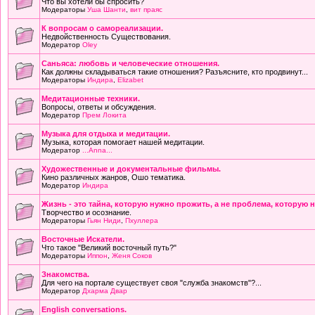
Что вы хотели бы спросить?
Модераторы
Уша Шанти
,
вит праяс
К вопросам о самореализации.
Недвойственность Существования.
Модератор
Oley
Саньяса: любовь и человеческие отношения.
Как должны складываться такие отношения? Разъясните, кто продвинут...
Модераторы
Индира
,
Elizabet
Медитационные техники.
Вопросы, ответы и обсуждения.
Модератор
Прем Локита
Музыка для отдыха и медитации.
Музыка, которая помогает нашей медитации.
Модератор
...Anna...
Художественные и документальные фильмы.
Кино различных жанров, Ошо тематика.
Модератор
Индира
Жизнь - это тайна, которую нужно прожить, а не проблема, которую 
Творчество и осознание.
Модераторы
Гьян Ниди
,
Пхуллера
Восточные Искатели.
Что такое "Великий восточный путь?"
Модераторы
Иппон
,
Женя Соков
Знакомства.
Для чего на портале существует своя "служба знакомств"?...
Модератор
Дхарма Двар
English conversations.