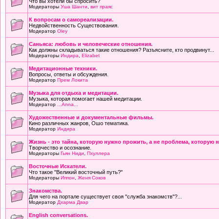
Что вы хотели бы спросить?
Модераторы
Уша Шанти
,
вит праяс
К вопросам о самореализации.
Недвойственность Существования.
Модератор
Oley
Саньяса: любовь и человеческие отношения.
Как должны складываться такие отношения? Разъясните, кто продвинут...
Модераторы
Индира
,
Elizabet
Медитационные техники.
Вопросы, ответы и обсуждения.
Модератор
Прем Локита
Музыка для отдыха и медитации.
Музыка, которая помогает нашей медитации.
Модератор
...Anna...
Художественные и документальные фильмы.
Кино различных жанров, Ошо тематика.
Модератор
Индира
Жизнь - это тайна, которую нужно прожить, а не проблема, которую 
Творчество и осознание.
Модераторы
Гьян Ниди
,
Пхуллера
Восточные Искатели.
Что такое "Великий восточный путь?"
Модераторы
Иппон
,
Женя Соков
Знакомства.
Для чего на портале существует своя "служба знакомств"?...
Модератор
Дхарма Двар
English conversations.