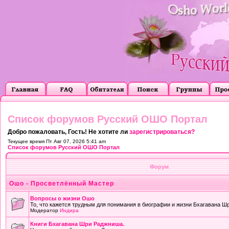
Список форумов Русский ОШО Портал
Добро пожаловать, Гость! Не хотите ли
зарегистрироваться?
Текущее время Пт Авг 07, 2026 5:41 am
Список форумов Русский ОШО Портал
Форум
Ошо - Просветлённый Мастер
Вопросы о жизни Ошо
То, что кажется трудным для понимания в биографии и жизни Бхагавана Ш
Модератор
Индира
Книги Бхагавана Шри Раджниша.