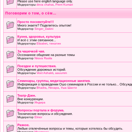
Please use here english language only.
Модераторы
deva chahat
,
Prem Kumari
Поговорим о том, о сём...
Просто посоветуйте!!!
Много знаете? Поделитесь опытом!
Модератор
Singer_Dakini
Кухня, здоровье, культура
И всё с этим связанное...
Модераторы
Elizabet
,
тинатин
За чашечкой чая.
Осознанное общение на разные темы
Модератор
Nirava Rasila
Поездки и путешествия.
Обсуждение дорожных историй.
Модераторы
Veet Ashakti
,
aauumm
Семинары, группы, медитационные занятия.
Информация о проведении Ошо семинаров в России и не только... Обсужд
Модераторы
Bhadra
,
Нихара
,
Уша Шанти
Театр-Дзен.
Вне конкуренции.
Модератор
Индира
Вопросы портала и форума.
Технические вопросы и обсуждения.
Модератор
Elmor
Разное.
Любые отвлечённые вопросы и темы, которые хотелось бы обсудить.
Модератор
Москвичка