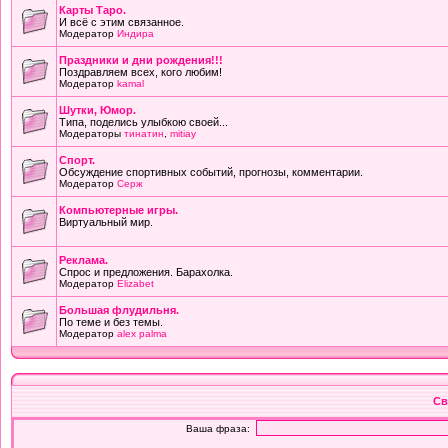
Карты Таро.
И всё с этим связанное.
Модератор
Индира
Праздники и дни рождения!!!
Поздравляем всех, кого любим!
Модератор
kamal
Шутки, Юмор.
Типа, поделись улыбкою своей...
Модераторы
тинатин
,
mitiay
Cпорт.
Обсуждение спортивных событий, прогнозы, комментарии.
Модератор
Серж
Компьютерные игры.
Виртуальный мир.
Реклама.
Спрос и предложения. Барахолка.
Модератор
Elizabet
Большая флудильня.
По теме и без темы.
Модератор
alex palma
Св