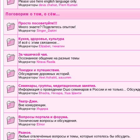
Please use here english language only.
Модераторы
deva chahat
,
Prem Kumari
Поговорим о том, о сём...
Просто посоветуйте!!!
Много знаете? Поделитесь опытом!
Модератор
Singer_Dakini
Кухня, здоровье, культура
И всё с этим связанное...
Модераторы
Elizabet
,
тинатин
За чашечкой чая.
Осознанное общение на разные темы
Модератор
Nirava Rasila
Поездки и путешествия.
Обсуждение дорожных историй.
Модераторы
Veet Ashakti
,
aauumm
Семинары, группы, медитационные занятия.
Информация о проведении Ошо семинаров в России и не только... Обсужд
Модераторы
Bhadra
,
Нихара
,
Уша Шанти
Театр-Дзен.
Вне конкуренции.
Модератор
Индира
Вопросы портала и форума.
Технические вопросы и обсуждения.
Модератор
Elmor
Разное.
Любые отвлечённые вопросы и темы, которые хотелось бы обсудить.
Модератор
Москвичка