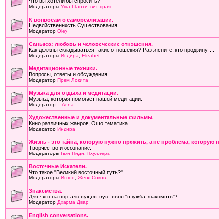
Что вы хотели бы спросить?
Модераторы
Уша Шанти
,
вит праяс
К вопросам о самореализации.
Недвойственность Существования.
Модератор
Oley
Саньяса: любовь и человеческие отношения.
Как должны складываться такие отношения? Разъясните, кто продвинут...
Модераторы
Индира
,
Elizabet
Медитационные техники.
Вопросы, ответы и обсуждения.
Модератор
Прем Локита
Музыка для отдыха и медитации.
Музыка, которая помогает нашей медитации.
Модератор
...Anna...
Художественные и документальные фильмы.
Кино различных жанров, Ошо тематика.
Модератор
Индира
Жизнь - это тайна, которую нужно прожить, а не проблема, которую 
Творчество и осознание.
Модераторы
Гьян Ниди
,
Пхуллера
Восточные Искатели.
Что такое "Великий восточный путь?"
Модераторы
Иппон
,
Женя Соков
Знакомства.
Для чего на портале существует своя "служба знакомств"?...
Модератор
Дхарма Двар
English conversations.