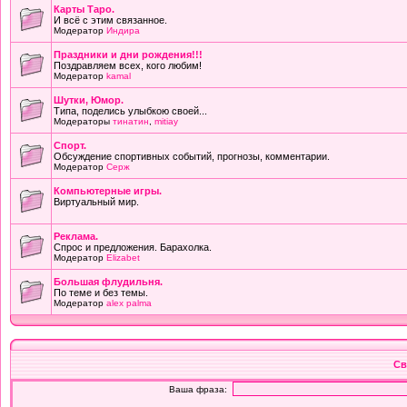
Карты Таро.
И всё с этим связанное.
Модератор
Индира
Праздники и дни рождения!!!
Поздравляем всех, кого любим!
Модератор
kamal
Шутки, Юмор.
Типа, поделись улыбкою своей...
Модераторы
тинатин
,
mitiay
Cпорт.
Обсуждение спортивных событий, прогнозы, комментарии.
Модератор
Серж
Компьютерные игры.
Виртуальный мир.
Реклама.
Спрос и предложения. Барахолка.
Модератор
Elizabet
Большая флудильня.
По теме и без темы.
Модератор
alex palma
Св