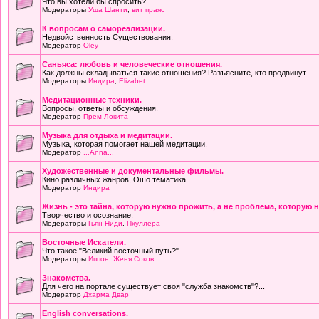
Что вы хотели бы спросить?
Модераторы
Уша Шанти
,
вит праяс
К вопросам о самореализации.
Недвойственность Существования.
Модератор
Oley
Саньяса: любовь и человеческие отношения.
Как должны складываться такие отношения? Разъясните, кто продвинут...
Модераторы
Индира
,
Elizabet
Медитационные техники.
Вопросы, ответы и обсуждения.
Модератор
Прем Локита
Музыка для отдыха и медитации.
Музыка, которая помогает нашей медитации.
Модератор
...Anna...
Художественные и документальные фильмы.
Кино различных жанров, Ошо тематика.
Модератор
Индира
Жизнь - это тайна, которую нужно прожить, а не проблема, которую 
Творчество и осознание.
Модераторы
Гьян Ниди
,
Пхуллера
Восточные Искатели.
Что такое "Великий восточный путь?"
Модераторы
Иппон
,
Женя Соков
Знакомства.
Для чего на портале существует своя "служба знакомств"?...
Модератор
Дхарма Двар
English conversations.