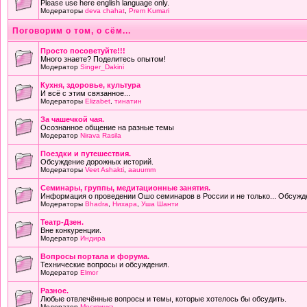
Please use here english language only.
Модераторы
deva chahat
,
Prem Kumari
Поговорим о том, о сём...
Просто посоветуйте!!!
Много знаете? Поделитесь опытом!
Модератор
Singer_Dakini
Кухня, здоровье, культура
И всё с этим связанное...
Модераторы
Elizabet
,
тинатин
За чашечкой чая.
Осознанное общение на разные темы
Модератор
Nirava Rasila
Поездки и путешествия.
Обсуждение дорожных историй.
Модераторы
Veet Ashakti
,
aauumm
Семинары, группы, медитационные занятия.
Информация о проведении Ошо семинаров в России и не только... Обсужд
Модераторы
Bhadra
,
Нихара
,
Уша Шанти
Театр-Дзен.
Вне конкуренции.
Модератор
Индира
Вопросы портала и форума.
Технические вопросы и обсуждения.
Модератор
Elmor
Разное.
Любые отвлечённые вопросы и темы, которые хотелось бы обсудить.
Модератор
Москвичка