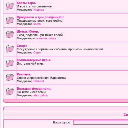
Карты Таро.
И всё с этим связанное.
Модератор
Индира
Праздники и дни рождения!!!
Поздравляем всех, кого любим!
Модератор
kamal
Шутки, Юмор.
Типа, поделись улыбкою своей...
Модераторы
тинатин
,
mitiay
Cпорт.
Обсуждение спортивных событий, прогнозы, комментарии.
Модератор
Серж
Компьютерные игры.
Виртуальный мир.
Реклама.
Спрос и предложения. Барахолка.
Модератор
Elizabet
Большая флудильня.
По теме и без темы.
Модератор
alex palma
Св