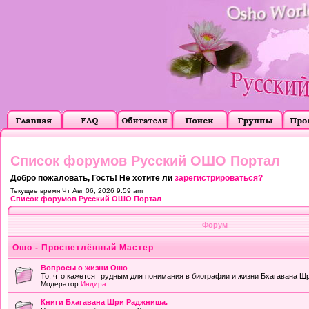
Список форумов Русский ОШО Портал
Добро пожаловать, Гость! Не хотите ли
зарегистрироваться?
Текущее время Чт Авг 06, 2026 9:59 am
Список форумов Русский ОШО Портал
Форум
Ошо - Просветлённый Мастер
Вопросы о жизни Ошо
То, что кажется трудным для понимания в биографии и жизни Бхагавана Ш
Модератор
Индира
Книги Бхагавана Шри Раджниша.