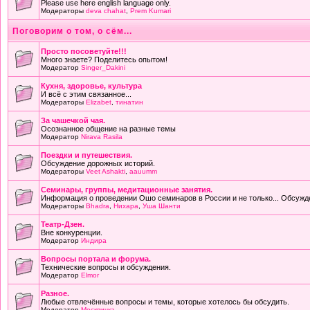
Please use here english language only.
Модераторы
deva chahat
,
Prem Kumari
Поговорим о том, о сём...
Просто посоветуйте!!!
Много знаете? Поделитесь опытом!
Модератор
Singer_Dakini
Кухня, здоровье, культура
И всё с этим связанное...
Модераторы
Elizabet
,
тинатин
За чашечкой чая.
Осознанное общение на разные темы
Модератор
Nirava Rasila
Поездки и путешествия.
Обсуждение дорожных историй.
Модераторы
Veet Ashakti
,
aauumm
Семинары, группы, медитационные занятия.
Информация о проведении Ошо семинаров в России и не только... Обсужд
Модераторы
Bhadra
,
Нихара
,
Уша Шанти
Театр-Дзен.
Вне конкуренции.
Модератор
Индира
Вопросы портала и форума.
Технические вопросы и обсуждения.
Модератор
Elmor
Разное.
Любые отвлечённые вопросы и темы, которые хотелось бы обсудить.
Модератор
Москвичка