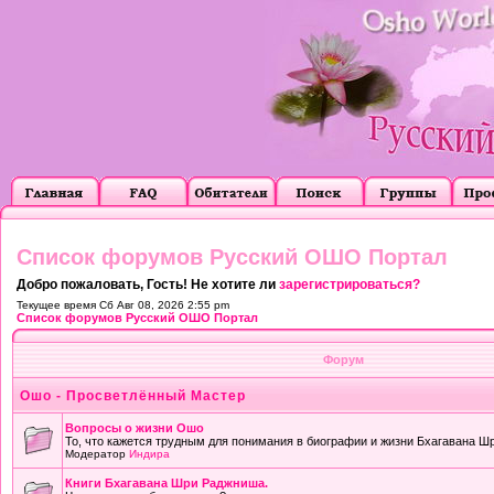
Список форумов Русский ОШО Портал
Добро пожаловать, Гость! Не хотите ли
зарегистрироваться?
Текущее время Сб Авг 08, 2026 2:55 pm
Список форумов Русский ОШО Портал
Форум
Ошо - Просветлённый Мастер
Вопросы о жизни Ошо
То, что кажется трудным для понимания в биографии и жизни Бхагавана Ш
Модератор
Индира
Книги Бхагавана Шри Раджниша.