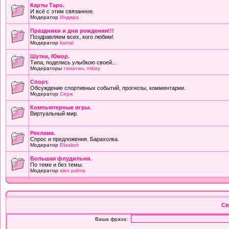
Карты Таро.
И всё с этим связанное.
Модератор
Индира
Праздники и дни рождения!!!
Поздравляем всех, кого любим!
Модератор
kamal
Шутки, Юмор.
Типа, поделись улыбкою своей...
Модераторы
тинатин
,
mitiay
Cпорт.
Обсуждение спортивных событий, прогнозы, комментарии.
Модератор
Серж
Компьютерные игры.
Виртуальный мир.
Реклама.
Спрос и предложения. Барахолка.
Модератор
Elizabet
Большая флудильня.
По теме и без темы.
Модератор
alex palma
Св