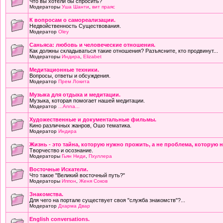
Что вы хотели бы спросить?
Модераторы
Уша Шанти
,
вит праяс
К вопросам о самореализации.
Недвойственность Существования.
Модератор
Oley
Саньяса: любовь и человеческие отношения.
Как должны складываться такие отношения? Разъясните, кто продвинут...
Модераторы
Индира
,
Elizabet
Медитационные техники.
Вопросы, ответы и обсуждения.
Модератор
Прем Локита
Музыка для отдыха и медитации.
Музыка, которая помогает нашей медитации.
Модератор
...Anna...
Художественные и документальные фильмы.
Кино различных жанров, Ошо тематика.
Модератор
Индира
Жизнь - это тайна, которую нужно прожить, а не проблема, которую 
Творчество и осознание.
Модераторы
Гьян Ниди
,
Пхуллера
Восточные Искатели.
Что такое "Великий восточный путь?"
Модераторы
Иппон
,
Женя Соков
Знакомства.
Для чего на портале существует своя "служба знакомств"?...
Модератор
Дхарма Двар
English conversations.