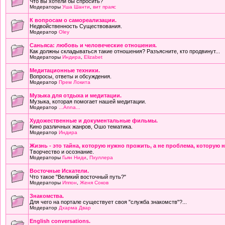
Что вы хотели бы спросить?
Модераторы
Уша Шанти
,
вит праяс
К вопросам о самореализации.
Недвойственность Существования.
Модератор
Oley
Саньяса: любовь и человеческие отношения.
Как должны складываться такие отношения? Разъясните, кто продвинут...
Модераторы
Индира
,
Elizabet
Медитационные техники.
Вопросы, ответы и обсуждения.
Модератор
Прем Локита
Музыка для отдыха и медитации.
Музыка, которая помогает нашей медитации.
Модератор
...Anna...
Художественные и документальные фильмы.
Кино различных жанров, Ошо тематика.
Модератор
Индира
Жизнь - это тайна, которую нужно прожить, а не проблема, которую 
Творчество и осознание.
Модераторы
Гьян Ниди
,
Пхуллера
Восточные Искатели.
Что такое "Великий восточный путь?"
Модераторы
Иппон
,
Женя Соков
Знакомства.
Для чего на портале существует своя "служба знакомств"?...
Модератор
Дхарма Двар
English conversations.