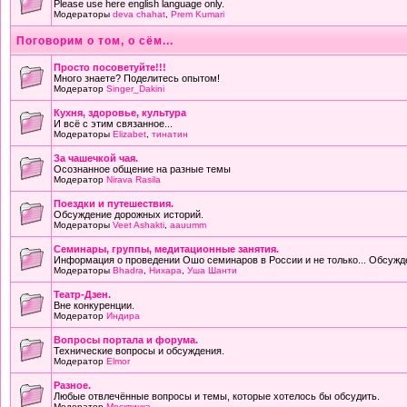
Please use here english language only.
Модераторы
deva chahat
,
Prem Kumari
Поговорим о том, о сём...
Просто посоветуйте!!!
Много знаете? Поделитесь опытом!
Модератор
Singer_Dakini
Кухня, здоровье, культура
И всё с этим связанное...
Модераторы
Elizabet
,
тинатин
За чашечкой чая.
Осознанное общение на разные темы
Модератор
Nirava Rasila
Поездки и путешествия.
Обсуждение дорожных историй.
Модераторы
Veet Ashakti
,
aauumm
Семинары, группы, медитационные занятия.
Информация о проведении Ошо семинаров в России и не только... Обсужд
Модераторы
Bhadra
,
Нихара
,
Уша Шанти
Театр-Дзен.
Вне конкуренции.
Модератор
Индира
Вопросы портала и форума.
Технические вопросы и обсуждения.
Модератор
Elmor
Разное.
Любые отвлечённые вопросы и темы, которые хотелось бы обсудить.
Модератор
Москвичка