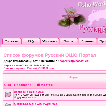
Список форумов Русский ОШО Портал
Добро пожаловать, Гость! Не хотите ли
зарегистрироваться?
Текущее время Сб Авг 08, 2026 9:59 pm
Список форумов Русский ОШО Портал
Форум
Ошо - Просветлённый Мастер
Вопросы о жизни Ошо
То, что кажется трудным для понимания в биографии и жизни Бхагавана Ш
Модератор
Индира
Книги Бхагавана Шри Раджниша.