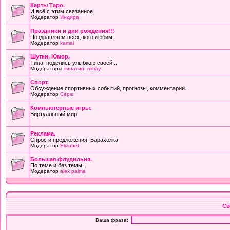
Карты Таро.
И всё с этим связанное.
Модератор
Индира
Праздники и дни рождения!!!
Поздравляем всех, кого любим!
Модератор
kamal
Шутки, Юмор.
Типа, поделись улыбкою своей...
Модераторы
тинатин
,
mitiay
Cпорт.
Обсуждение спортивных событий, прогнозы, комментарии.
Модератор
Серж
Компьютерные игры.
Виртуальный мир.
Реклама.
Спрос и предложения. Барахолка.
Модератор
Elizabet
Большая флудильня.
По теме и без темы.
Модератор
alex palma
Св