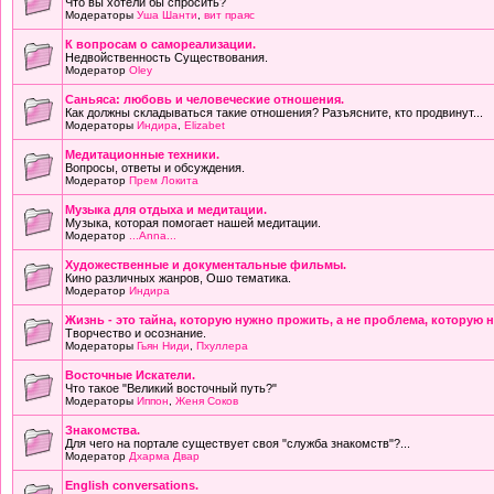
Что вы хотели бы спросить?
Модераторы
Уша Шанти
,
вит праяс
К вопросам о самореализации.
Недвойственность Существования.
Модератор
Oley
Саньяса: любовь и человеческие отношения.
Как должны складываться такие отношения? Разъясните, кто продвинут...
Модераторы
Индира
,
Elizabet
Медитационные техники.
Вопросы, ответы и обсуждения.
Модератор
Прем Локита
Музыка для отдыха и медитации.
Музыка, которая помогает нашей медитации.
Модератор
...Anna...
Художественные и документальные фильмы.
Кино различных жанров, Ошо тематика.
Модератор
Индира
Жизнь - это тайна, которую нужно прожить, а не проблема, которую 
Творчество и осознание.
Модераторы
Гьян Ниди
,
Пхуллера
Восточные Искатели.
Что такое "Великий восточный путь?"
Модераторы
Иппон
,
Женя Соков
Знакомства.
Для чего на портале существует своя "служба знакомств"?...
Модератор
Дхарма Двар
English conversations.