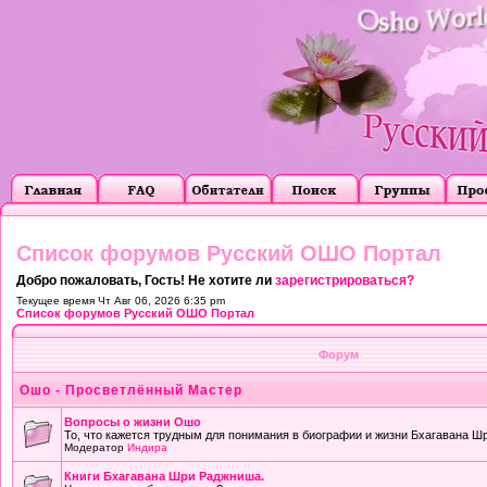
Список форумов Русский ОШО Портал
Добро пожаловать, Гость! Не хотите ли
зарегистрироваться?
Текущее время Чт Авг 06, 2026 6:35 pm
Список форумов Русский ОШО Портал
Форум
Ошо - Просветлённый Мастер
Вопросы о жизни Ошо
То, что кажется трудным для понимания в биографии и жизни Бхагавана Ш
Модератор
Индира
Книги Бхагавана Шри Раджниша.