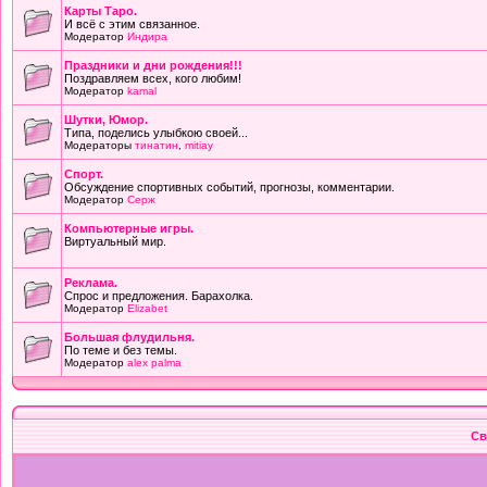
Карты Таро.
И всё с этим связанное.
Модератор
Индира
Праздники и дни рождения!!!
Поздравляем всех, кого любим!
Модератор
kamal
Шутки, Юмор.
Типа, поделись улыбкою своей...
Модераторы
тинатин
,
mitiay
Cпорт.
Обсуждение спортивных событий, прогнозы, комментарии.
Модератор
Серж
Компьютерные игры.
Виртуальный мир.
Реклама.
Спрос и предложения. Барахолка.
Модератор
Elizabet
Большая флудильня.
По теме и без темы.
Модератор
alex palma
Св