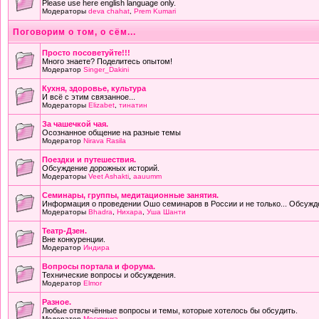
Please use here english language only.
Модераторы
deva chahat
,
Prem Kumari
Поговорим о том, о сём...
Просто посоветуйте!!!
Много знаете? Поделитесь опытом!
Модератор
Singer_Dakini
Кухня, здоровье, культура
И всё с этим связанное...
Модераторы
Elizabet
,
тинатин
За чашечкой чая.
Осознанное общение на разные темы
Модератор
Nirava Rasila
Поездки и путешествия.
Обсуждение дорожных историй.
Модераторы
Veet Ashakti
,
aauumm
Семинары, группы, медитационные занятия.
Информация о проведении Ошо семинаров в России и не только... Обсужд
Модераторы
Bhadra
,
Нихара
,
Уша Шанти
Театр-Дзен.
Вне конкуренции.
Модератор
Индира
Вопросы портала и форума.
Технические вопросы и обсуждения.
Модератор
Elmor
Разное.
Любые отвлечённые вопросы и темы, которые хотелось бы обсудить.
Модератор
Москвичка