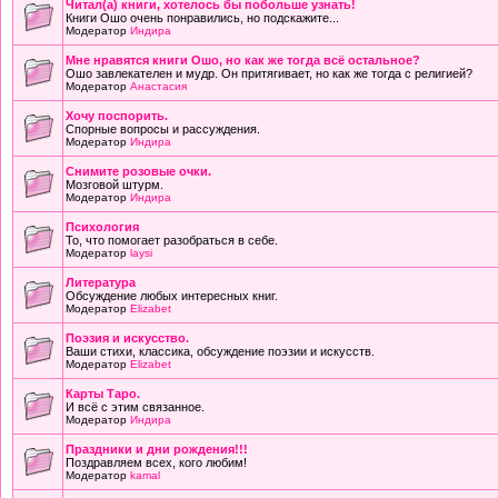
Читал(а) книги, хотелось бы побольше узнать!
Книги Ошо очень понравились, но подскажите...
Модератор
Индира
Мне нравятся книги Ошо, но как же тогда всё остальное?
Ошо завлекателен и мудр. Он притягивает, но как же тогда с религией?
Модератор
Анастасия
Хочу поспорить.
Спорные вопросы и рассуждения.
Модератор
Индира
Снимите розовые очки.
Мозговой штурм.
Модератор
Индира
Психология
То, что помогает разобраться в себе.
Модератор
laysi
Литература
Обсуждение любых интересных книг.
Модератор
Elizabet
Поэзия и искусство.
Ваши стихи, классика, обсуждение поэзии и искусств.
Модератор
Elizabet
Карты Таро.
И всё с этим связанное.
Модератор
Индира
Праздники и дни рождения!!!
Поздравляем всех, кого любим!
Модератор
kamal