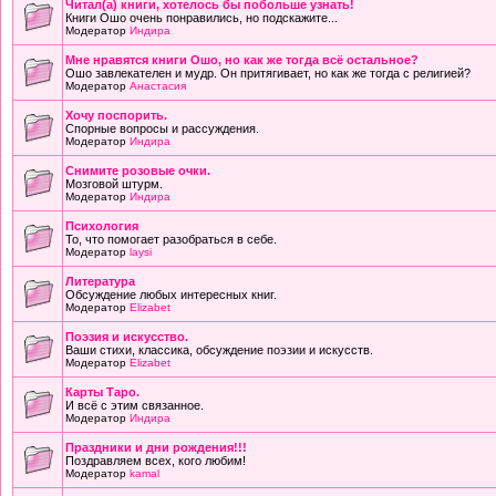
Читал(а) книги, хотелось бы побольше узнать!
Книги Ошо очень понравились, но подскажите...
Модератор
Индира
Мне нравятся книги Ошо, но как же тогда всё остальное?
Ошо завлекателен и мудр. Он притягивает, но как же тогда с религией?
Модератор
Анастасия
Хочу поспорить.
Спорные вопросы и рассуждения.
Модератор
Индира
Снимите розовые очки.
Мозговой штурм.
Модератор
Индира
Психология
То, что помогает разобраться в себе.
Модератор
laysi
Литература
Обсуждение любых интересных книг.
Модератор
Elizabet
Поэзия и искусство.
Ваши стихи, классика, обсуждение поэзии и искусств.
Модератор
Elizabet
Карты Таро.
И всё с этим связанное.
Модератор
Индира
Праздники и дни рождения!!!
Поздравляем всех, кого любим!
Модератор
kamal