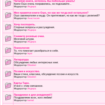
Читал(а) книги, хотелось бы побольше узнать!
Книги Ошо очень понравились, но подскажите...
Модератор
Индира
Мне нравятся книги Ошо, но как же тогда всё остальное?
Ошо завлекателен и мудр. Он притягивает, но как же тогда с религией?
Модератор
Анастасия
Хочу поспорить.
Спорные вопросы и рассуждения.
Модератор
Индира
Снимите розовые очки.
Мозговой штурм.
Модератор
Индира
Психология
То, что помогает разобраться в себе.
Модератор
laysi
Литература
Обсуждение любых интересных книг.
Модератор
Elizabet
Поэзия и искусство.
Ваши стихи, классика, обсуждение поэзии и искусств.
Модератор
Elizabet
Карты Таро.
И всё с этим связанное.
Модератор
Индира
Праздники и дни рождения!!!
Поздравляем всех, кого любим!
Модератор
kamal