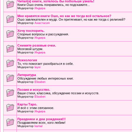
Читал(а) книги, хотелось бы побольше узнать!
Книги Ошо очень понравились, но подскажите...
Модератор
Индира
Мне нравятся книги Ошо, но как же тогда всё остальное?
Ошо завлекателен и мудр. Он притягивает, но как же тогда с религией?
Модератор
Анастасия
Хочу поспорить.
Спорные вопросы и рассуждения.
Модератор
Индира
Снимите розовые очки.
Мозговой штурм.
Модератор
Индира
Психология
То, что помогает разобраться в себе.
Модератор
laysi
Литература
Обсуждение любых интересных книг.
Модератор
Elizabet
Поэзия и искусство.
Ваши стихи, классика, обсуждение поэзии и искусств.
Модератор
Elizabet
Карты Таро.
И всё с этим связанное.
Модератор
Индира
Праздники и дни рождения!!!
Поздравляем всех, кого любим!
Модератор
kamal