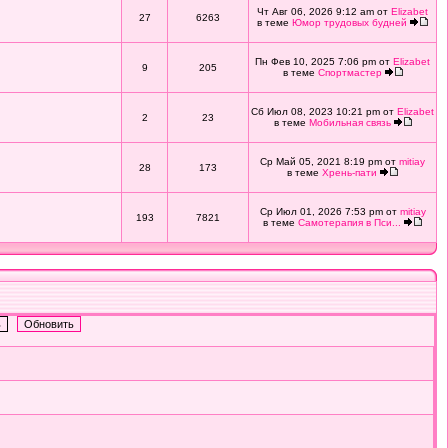
Чт Авг 06, 2026 9:12 am от
Elizabet
27
6263
в теме
Юмор трудовых будней
Пн Фев 10, 2025 7:06 pm от
Elizabet
9
205
в теме
Спортмастер
Сб Июл 08, 2023 10:21 pm от
Elizabet
2
23
в теме
Мобильная связь
Ср Май 05, 2021 8:19 pm от
mitiay
28
173
в теме
Хрень-пати
Ср Июл 01, 2026 7:53 pm от
mitiay
193
7821
в теме
Самотерапия в Пси...