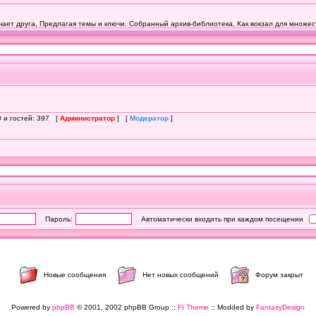
0 и гостей: 397 [
Администратор
] [
Модератор
]
Пароль:
Автоматически входить при каждом посещении
Новые сообщения
Нет новых сообщений
Форум закрыт
Powered by
phpBB
© 2001, 2002 phpBB Group ::
FI Theme
:: Modded by
FantasyDesign