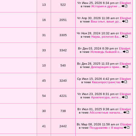
Чт Июн 25, 2026 6:34 pm от
Elizabet
13
522
в теме
История и другие ...
Чт Апр 30, 2026 11:38 am от
Elizabet
16
2051
в теме
Ваш опыт, ваше до...
Чт Ноя 28, 2024 10:32 am от
Elizabet
31
3305
в теме
Наука, религия &a...
Вт Дек 03, 2024 6:39 pm от
Elizabet
33
3342
в теме
Исповедь бывшей о...
Вс Дек 28, 2025 11:33 pm от
Elizabet
10
540
в теме
Декларация о прин...
Ср Июл 15, 2026 4:42 pm от
Elizabet
45
3240
в теме
Квазипространство
Чт Июл 23, 2026 8:31 pm от
Elizabet
54
4221
в теме
Архитектура, инте...
Вт Июл 01, 2025 9:38 am от
Elizabet
30
738
в теме
Абсолютные начала...
Вс Мар 08, 2026 11:58 am от
Elizabet
41
2442
в теме
Поздравляю с 8 марта