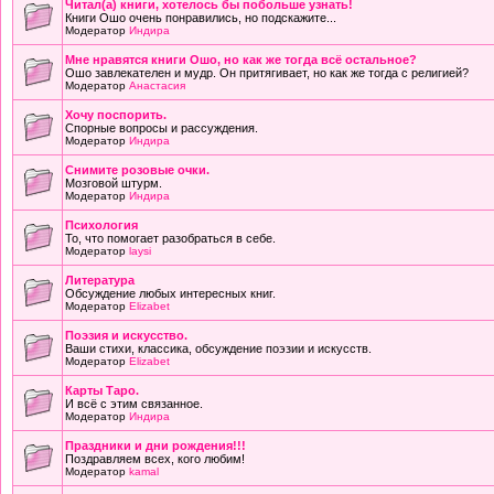
Читал(а) книги, хотелось бы побольше узнать!
Книги Ошо очень понравились, но подскажите...
Модератор
Индира
Мне нравятся книги Ошо, но как же тогда всё остальное?
Ошо завлекателен и мудр. Он притягивает, но как же тогда с религией?
Модератор
Анастасия
Хочу поспорить.
Спорные вопросы и рассуждения.
Модератор
Индира
Снимите розовые очки.
Мозговой штурм.
Модератор
Индира
Психология
То, что помогает разобраться в себе.
Модератор
laysi
Литература
Обсуждение любых интересных книг.
Модератор
Elizabet
Поэзия и искусство.
Ваши стихи, классика, обсуждение поэзии и искусств.
Модератор
Elizabet
Карты Таро.
И всё с этим связанное.
Модератор
Индира
Праздники и дни рождения!!!
Поздравляем всех, кого любим!
Модератор
kamal