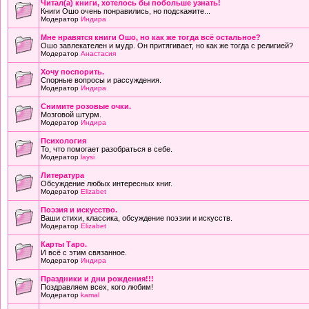
Читал(а) книги, хотелось бы побольше узнать!
Книги Ошо очень понравились, но подскажите...
Модератор
Индира
Мне нравятся книги Ошо, но как же тогда всё остальное?
Ошо завлекателен и мудр. Он притягивает, но как же тогда с религией?
Модератор
Анастасия
Хочу поспорить.
Спорные вопросы и рассуждения.
Модератор
Индира
Снимите розовые очки.
Мозговой штурм.
Модератор
Индира
Психология
То, что помогает разобраться в себе.
Модератор
laysi
Литература
Обсуждение любых интересных книг.
Модератор
Elizabet
Поэзия и искусство.
Ваши стихи, классика, обсуждение поэзии и искусств.
Модератор
Elizabet
Карты Таро.
И всё с этим связанное.
Модератор
Индира
Праздники и дни рождения!!!
Поздравляем всех, кого любим!
Модератор
kamal