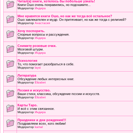
Читал(а) книги, хотелось бы побольше узнать!
Книги Ошо очень понравились, но подскажите...
Модератор
Индира
Мне нравятся книги Ошо, но как же тогда всё остальное?
Ошо завлекателен и мудр. Он притягивает, но как же тогда с религией?
Модератор
Анастасия
Хочу поспорить.
Спорные вопросы и рассуждения.
Модератор
Индира
Снимите розовые очки.
Мозговой штурм.
Модератор
Индира
Психология
То, что помогает разобраться в себе.
Модератор
laysi
Литература
Обсуждение любых интересных книг.
Модератор
Elizabet
Поэзия и искусство.
Ваши стихи, классика, обсуждение поэзии и искусств.
Модератор
Elizabet
Карты Таро.
И всё с этим связанное.
Модератор
Индира
Праздники и дни рождения!!!
Поздравляем всех, кого любим!
Модератор
kamal