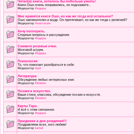
Читал(а) книги, хотелось бы побольше узнать!
Книги Ошо очень понравились, но подскажите...
Модератор
Индира
Мне нравятся книги Ошо, но как же тогда всё остальное?
Ошо завлекателен и мудр. Он притягивает, но как же тогда с религией?
Модератор
Анастасия
Хочу поспорить.
Спорные вопросы и рассуждения.
Модератор
Индира
Снимите розовые очки.
Мозговой штурм.
Модератор
Индира
Психология
То, что помогает разобраться в себе.
Модератор
laysi
Литература
Обсуждение любых интересных книг.
Модератор
Elizabet
Поэзия и искусство.
Ваши стихи, классика, обсуждение поэзии и искусств.
Модератор
Elizabet
Карты Таро.
И всё с этим связанное.
Модератор
Индира
Праздники и дни рождения!!!
Поздравляем всех, кого любим!
Модератор
kamal