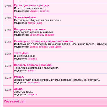
Кухня, здоровье, культура
И всё с этим связанное...
Модераторы
Elizabet
,
тинатин
За чашечкой чая.
Осознанное общение на разные темы
Модератор
Nirava Rasila
Поездки и путешествия.
Обсуждение дорожных историй.
Модераторы
Veet Ashakti
,
aauumm
Семинары, группы, медитационные занятия.
Информация о проведении Ошо семинаров в России и не только... Обсужд
Модераторы
Bhadra
,
Нихара
,
Уша Шанти
Театр-Дзен.
Вне конкуренции.
Модератор
Индира
Вопросы портала и форума.
Технические вопросы и обсуждения.
Модератор
Elmor
Разное.
Любые отвлечённые вопросы и темы, которые хотелось бы обсудить.
Модератор
Москвичка
Архив.
Забытые темы.
Модератор
Индира
Гостевой зал