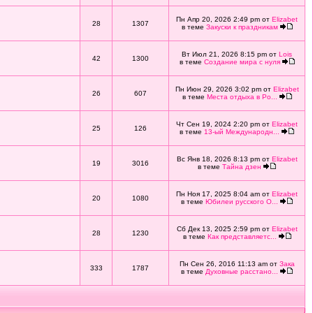
Пн Апр 20, 2026 2:49 pm от
Elizabet
28
1307
в теме
Закуски к праздникам
Вт Июл 21, 2026 8:15 pm от
Lois
42
1300
в теме
Создание мира с нуля
Пн Июн 29, 2026 3:02 pm от
Elizabet
26
607
в теме
Места отдыха в Ро...
Чт Сен 19, 2024 2:20 pm от
Elizabet
25
126
в теме
13-ый Международн...
Вс Янв 18, 2026 8:13 pm от
Elizabet
19
3016
в теме
Тайна дзен
Пн Ноя 17, 2025 8:04 am от
Elizabet
20
1080
в теме
Юбилеи русского О...
Сб Дек 13, 2025 2:59 pm от
Elizabet
28
1230
в теме
Как представляетс...
Пн Сен 26, 2016 11:13 am от
Зака
333
1787
в теме
Духовные расстано...