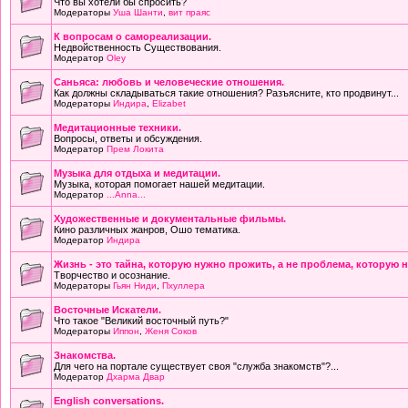
Что вы хотели бы спросить?
Модераторы
Уша Шанти
,
вит праяс
К вопросам о самореализации.
Недвойственность Существования.
Модератор
Oley
Саньяса: любовь и человеческие отношения.
Как должны складываться такие отношения? Разъясните, кто продвинут...
Модераторы
Индира
,
Elizabet
Медитационные техники.
Вопросы, ответы и обсуждения.
Модератор
Прем Локита
Музыка для отдыха и медитации.
Музыка, которая помогает нашей медитации.
Модератор
...Anna...
Художественные и документальные фильмы.
Кино различных жанров, Ошо тематика.
Модератор
Индира
Жизнь - это тайна, которую нужно прожить, а не проблема, которую 
Творчество и осознание.
Модераторы
Гьян Ниди
,
Пхуллера
Восточные Искатели.
Что такое "Великий восточный путь?"
Модераторы
Иппон
,
Женя Соков
Знакомства.
Для чего на портале существует своя "служба знакомств"?...
Модератор
Дхарма Двар
English conversations.