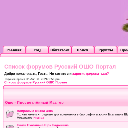
Список форумов Русский ОШО Портал
Добро пожаловать, Гость! Не хотите ли
зарегистрироваться?
Текущее время Сб Авг 08, 2026 2:58 pm
Список форумов Русский ОШО Портал
Ошо - Просветлённый Мастер
Вопросы о жизни Ошо
То, что кажется трудным для понимания в биографии и жизни Бхагавана Ш
Модератор
Индира
Книги Бхагавана Шри Раджниша.