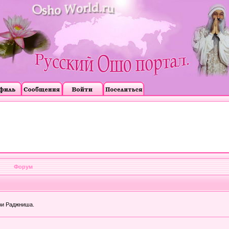
Форум
ри Раджниша.