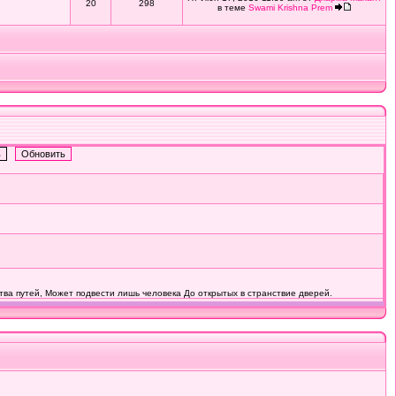
20
298
в теме
Swami Krishna Prem