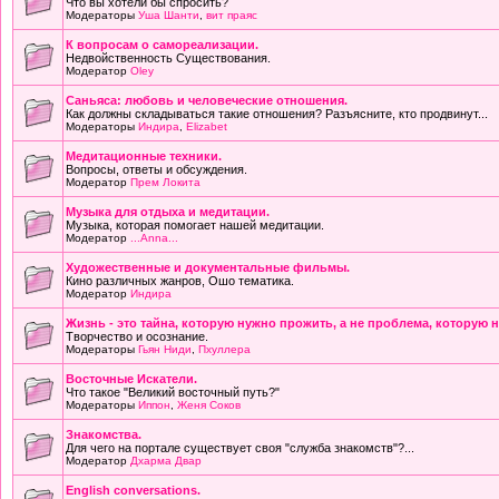
Что вы хотели бы спросить?
Модераторы
Уша Шанти
,
вит праяс
К вопросам о самореализации.
Недвойственность Существования.
Модератор
Oley
Саньяса: любовь и человеческие отношения.
Как должны складываться такие отношения? Разъясните, кто продвинут...
Модераторы
Индира
,
Elizabet
Медитационные техники.
Вопросы, ответы и обсуждения.
Модератор
Прем Локита
Музыка для отдыха и медитации.
Музыка, которая помогает нашей медитации.
Модератор
...Anna...
Художественные и документальные фильмы.
Кино различных жанров, Ошо тематика.
Модератор
Индира
Жизнь - это тайна, которую нужно прожить, а не проблема, которую 
Творчество и осознание.
Модераторы
Гьян Ниди
,
Пхуллера
Восточные Искатели.
Что такое "Великий восточный путь?"
Модераторы
Иппон
,
Женя Соков
Знакомства.
Для чего на портале существует своя "служба знакомств"?...
Модератор
Дхарма Двар
English conversations.