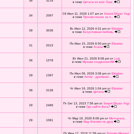
36
3214
в теме
Цитаты из книг Ошо.
Сб Июл 11, 2026 1:07 am от
Swami Dhyan Yogi
34
2067
в теме
Просветление за п...
Вс Июл 12, 2026 4:31 pm от
Elizabet
39
3036
в теме
Безусловная любовь.
Пн Июн 15, 2026 6:50 pm от
Elizabet
31
2015
в теме
Асаны
Вт Июл 21, 2026 8:08 pm от
Lois
36
1578
в теме
Музыка созданная ИИ
Пн Июл 06, 2026 3:08 pm от
Elizabet
29
1397
в теме
Актёр - духовная ...
Чт Июл 16, 2026 1:04 pm от
Elizabet
38
3136
в теме
Цитаты
Пт Окт 13, 2023 7:56 am от
Swami Dhyan Yogi
29
2486
в теме
Где найти Бога?
Чт Мар 19, 2026 8:08 pm от
Мечтатель
29
1091
в теме
Ищу близких по духу
Пт Июн 17, 2016 11:59 am от
Дхарма Махант