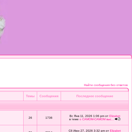
Найти сообщения без ответов
Темы
Сообщения
Последнее сообщение
Вс Янв 11, 2026 1:06 pm от
Elizabet
26
1736
в теме
о САМОМ-САМОМ выс...
Сб Июн 27, 2026 3:32 pm от
Elizabet