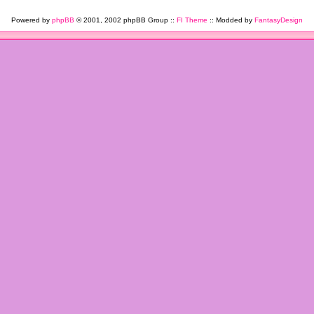
Powered by
phpBB
© 2001, 2002 phpBB Group ::
FI Theme
:: Modded by
FantasyDesign