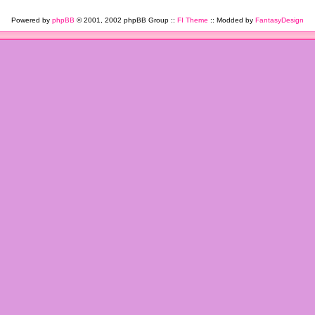
Powered by
phpBB
© 2001, 2002 phpBB Group ::
FI Theme
:: Modded by
FantasyDesign