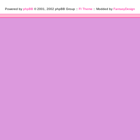
Powered by
phpBB
© 2001, 2002 phpBB Group ::
FI Theme
:: Modded by
FantasyDesign