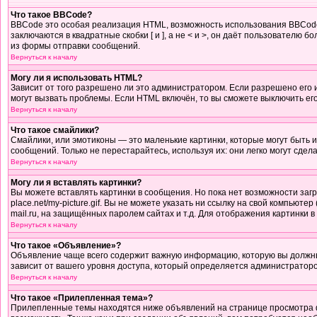
Что такое BBCode?
BBCode это особая реализация HTML, возможность использования BBCode 
заключаются в квадратные скобки [ и ], а не < и >, он даёт пользовател
из формы отправки сообщений.
Вернуться к началу
Могу ли я использовать HTML?
Зависит от того разрешено ли это администратором. Если разрешено его ис
могут вызвать проблемы. Если HTML включён, то вы сможете выключить ег
Вернуться к началу
Что такое смайлики?
Смайлики, или эмотиконы — это маленькие картинки, которые могут быть и
сообщений. Только не перестарайтесь, используя их: они легко могут сд
Вернуться к началу
Могу ли я вставлять картинки?
Вы можете вставлять картинки в сообщения. Но пока нет возможности загр
place.net/my-picture.gif. Вы не можете указать ни ссылку на свой компью
mail.ru, на защищённых паролем сайтах и т.д. Для отображения картинки 
Вернуться к началу
Что такое «Объявление»?
Объявление чаще всего содержит важную информацию, которую вы должны 
зависит от вашего уровня доступа, который определяется администратор
Вернуться к началу
Что такое «Прилепленная тема»?
Прилепленные темы находятся ниже объявлений на странице просмотра фор