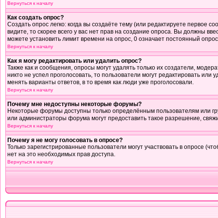
Вернуться к началу
Как создать опрос?
Создать опрос легко: когда вы создаёте тему (или редактируете первое с
видите, то скорее всего у вас нет прав на создание опроса. Вы должны вв
можете установить лимит времени на опрос, 0 означает постоянный опрос
Вернуться к началу
Как я могу редактировать или удалить опрос?
Также как и сообщения, опросы могут удалять только их создатели, модер
никто не успел проголосовать, то пользователи могут редактировать или у
менять варианты ответов, в то время как люди уже проголосовали.
Вернуться к началу
Почему мне недоступны некоторые форумы?
Некоторые форумы доступны только определённым пользователям или груп
или администраторы форума могут предоставить такое разрешение, свяжи
Вернуться к началу
Почему я не могу голосовать в опросе?
Только зарегистрированные пользователи могут участвовать в опросе (что
нет на это необходимых прав доступа.
Вернуться к началу