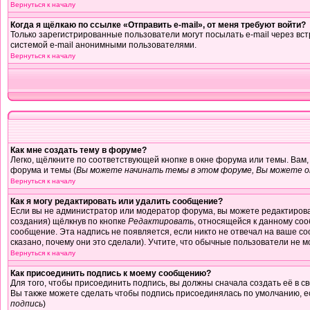
Вернуться к началу
Когда я щёлкаю по ссылке «Отправить e-mail», от меня требуют войти?
Только зарегистрированные пользователи могут посылать e-mail через в
системой e-mail анонимными пользователями.
Вернуться к началу
Как мне создать тему в форуме?
Легко, щёлкните по соответствующей кнопке в окне форума или темы. Вам
форума и темы (
Вы можете начинать темы в этом форуме, Вы можете от
Вернуться к началу
Как я могу редактировать или удалить сообщение?
Если вы не администратор или модератор форума, вы можете редактирова
создания) щёлкнув по кнопке
Редактировать
, относящейся к данному соо
сообщение. Эта надпись не появляется, если никто не отвечал на ваше с
сказано, почему они это сделали). Учтите, что обычные пользователи не мо
Вернуться к началу
Как присоединить подпись к моему сообщению?
Для того, чтобы присоединить подпись, вы должны сначала создать её в 
Вы также можете сделать чтобы подпись присоединялась по умолчанию, е
подпись
)