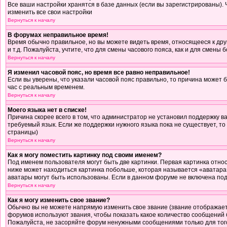
Все ваши настройки хранятся в базе данных (если вы зарегистрированы).
изменить все свои настройки
Вернуться к началу
В форумах неправильное время!
Время обычно правильное, но вы можете видеть время, относящееся к друго
и т.д. Пожалуйста, учтите, что для смены часового пояса, как и для смен
Вернуться к началу
Я изменил часовой пояс, но время все равно неправильное!
Если вы уверены, что указали часовой пояс правильно, то причина может 
час с реальным временем.
Вернуться к началу
Моего языка нет в списке!
Причина скорее всего в том, что администратор не установил поддержку в
требуемый язык. Если же поддержки нужного языка пока не существует, т
страницы)
Вернуться к началу
Как я могу поместить картинку под своим именем?
Под именем пользователя могут быть две картинки. Первая картинка относ
ниже может находиться картинка побольше, которая называется «аватара».
аватары могут быть использованы. Если в данном форуме не включена под
Вернуться к началу
Как я могу изменить свое звание?
Обычно вы не можете напрямую изменить свое звание (звание отображаетс
форумов используют звания, чтобы показать какое количество сообщени
Пожалуйста, не засоряйте форум ненужными сообщениями только для того