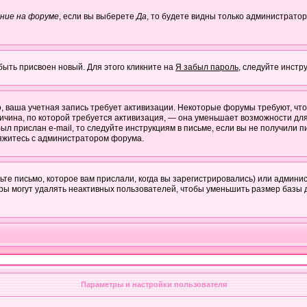
ние на форуме
, если вы выберете
Да
, то будете видны только администратор
быть присвоен новый. Для этого кликните на
Я забыл пароль
, следуйте инстр
но, ваша учетная запись требует активизации. Некоторые форумы требуют, ч
причина, по которой требуется активизация, — она уменьшает возможности д
ыл прислан e-mail, то следуйте инструкциям в письме, если вы не получили пи
свяжитесь с администратором форума.
те письмо, которое вам прислали, когда вы зарегистрировались) или админис
ры могут удалять неактивных пользователей, чтобы уменьшить размер базы д
Параметры и настройки пользователя