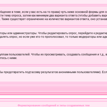
ообщение в теме, если у вас есть на то права) чуть ниже основной формы дл
ести тему опроса, затем как минимум два варианта ответа (чтобы добавить вар
. Также существует ограничение на количество вариантов ответа, оно устан
аторы или администраторы. Чтобы редактировать опрос, перейдите к редактир
далять опрос, но если уже кто-то проголосовал, то только модераторы или ад
пам пользователей. Чтобы их просматривать, создавать сообщения и т.д.,
тесь с ними.
бы предотвратить подтасовку результатов анонимными пользователями). Если в
Форматирование сообщений и типы создаваемых тем