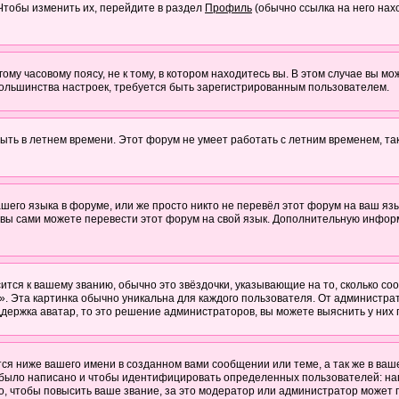
 Чтобы изменить их, перейдите в раздел
Профиль
(обычно ссылка на него нах
му часовому поясу, не к тому, в котором находитесь вы. В этом случае вы мож
ы большинства настроек, требуется быть зарегистрированным пользователем.
быть в летнем времени. Этот форум не умеет работать с летним временем, та
ашего языка в форуме, или же просто никто не перевёл этот форум на ваш яз
о вы сами можете перевести этот форум на свой язык. Дополнительную инфор
ится к вашему званию, обычно это звёздочки, указывающие на то, сколько со
 Эта картинка обычно уникальна для каждого пользователя. От администратор
держка аватар, то это решение администраторов, вы можете выяснить у них
я ниже вашего имени в созданном вами сообщении или теме, а так же в ваш
й было написано и чтобы идентифицировать определенных пользователей: н
, чтобы повысить ваше звание, за это модератор или администратор может 