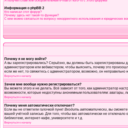
Я получил спам или оскорбительный e-mail от кого-то с этого форума!
Информация о phpBB 2
Кто написал этот форум?
Почему здесь нет такой-то функции?
С кем можно связаться по вопросу некорректного использования и юридических в
Почему я не могу войти?
А вы зарегистрировались? Серьёзно, вы должны быть зарегистрированы для
администратором или вебмастером, чтобы выяснить, почему это произошло
если же нет, то свяжитесь с администратором, возможно, он неправильно 
Вернуться к началу
Зачем мне вообще нужно регистрироваться?
Вы можете этого и не делать. Всё зависит от того, как администратор на
возможности, которые недоступны анонимным пользователям: аватары, личны
Вернуться к началу
Почему меня автоматически отключает?
Если вы не отметили галочкой пункт
Входить автоматически
, вы сможете
вашей учётной записью. Для того, чтобы вас автоматически не отключало 
библиотеке, интернет-кафе, университете и т.д.
Вернуться к началу