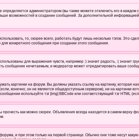
определяется администратором (вы также можете отключить его в каждом с
ю больше возможностей в создании сообщений. За дополнительной информацие
пользовать, то, скорее всего, работать будут лишь несколько тэгов. Это сде
о для конкретного сообщения при создании этого сообщения.
спользованы для выражения чувств, например :) значит радость, :( значит гр
елать сообщение нечитаемым, и модератор может отредактировать ваше сообщ
ужать картинки на форум. Вы должны указать ссылку на картинку, которая на
тер (если, конечно, он не является общедоступным сервером), ни на картинки
в сообщении используйте тэг [img] BBCode или соответствующий тэг HTML (есл
прочесть как можно скорее. Объявления всегда находится в самом верху ф
ом.
ума, и при этом только на первой странице. Обычно они тоже несут какую-то