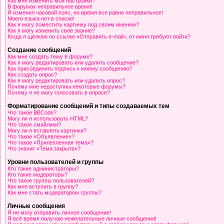
Как мне изменить мои настройки?
В форумах неправильное время!
Я изменил часовой пояс, но время все равно неправильное!
Моего языка нет в списке!
Как я могу поместить картинку под своим именем?
Как я могу изменить свое звание?
Когда я щёлкаю по ссылке «Отправить e-mail», от меня требуют войти?
Создание сообщений
Как мне создать тему в форуме?
Как я могу редактировать или удалить сообщение?
Как присоединить подпись к моему сообщению?
Как создать опрос?
Как я могу редактировать или удалить опрос?
Почему мне недоступны некоторые форумы?
Почему я не могу голосовать в опросе?
Форматирование сообщений и типы создаваемых тем
Что такое BBCode?
Могу ли я использовать HTML?
Что такое смайлики?
Могу ли я вставлять картинки?
Что такое «Объявление»?
Что такое «Прилепленная тема»?
Что значит «Тема закрыта»?
Уровни пользователей и группы
Кто такие администраторы?
Кто такие модераторы?
Что такое группы пользователей?
Как мне вступить в группу?
Как мне стать модератором группы?
Личные сообщения
Я не могу отправить личное сообщение!
Я всё время получаю нежелательные личные сообщения!