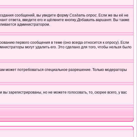
я создания сообщений, вы увидите форму
Создать опрос
. Если же вы её не
иант ответа, введите его и щёлкните кнопку
Добавить вариант
. Вы также
авливается администратором.
ованию первого сообщения в теме (оно всегда относится к опросу). Если
министраторы могут удалить его. Это сделано для того, чтобы нельзя было
 вам может потребоваться специальное разрешение. Только модераторы
ы зарегистрированы, но не можете голосовать, то, скорее всего, у вас