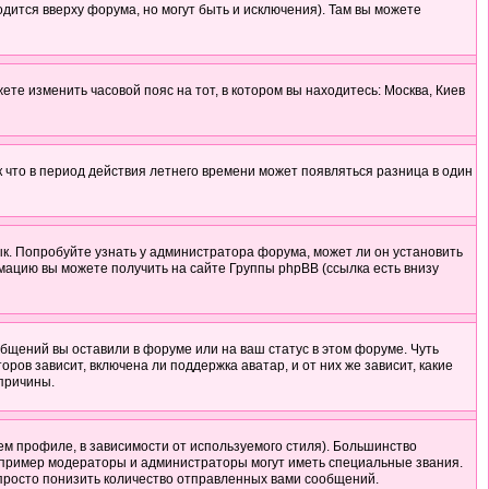
одится вверху форума, но могут быть и исключения). Там вы можете
ете изменить часовой пояс на тот, в котором вы находитесь: Москва, Киев
к что в период действия летнего времени может появляться разница в один
ык. Попробуйте узнать у администратора форума, может ли он установить
мацию вы можете получить на сайте Группы phpBB (ссылка есть внизу
общений вы оставили в форуме или на ваш статус в этом форуме. Чуть
ов зависит, включена ли поддержка аватар, и от них же зависит, какие
 причины.
ем профиле, в зависимости от используемого стиля). Большинство
апример модераторы и администраторы могут иметь специальные звания.
просто понизить количество отправленных вами сообщений.