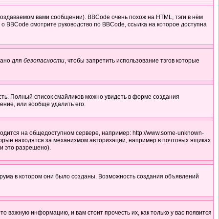
оздаваемом вами сообщении). BBCode очень похож на HTML, тэги в нём
й о BBCode смотрите руководство по BBCode, ссылка на которое доступна
лано для
безопасности
, чтобы запретить использование тэгов которые
усть. Полный список смайликов можно увидеть в форме создания
ение, или вообще удалить его.
ходится на общедоступном сервере, например: http://www.some-unknown-
 которые находятся за механизмом авторизации, например в почтовых ящиках
и это разрешено).
орума в котором они было созданы. Возможность создания объявлений
 важную информацию, и вам стоит прочесть их, как только у вас появится